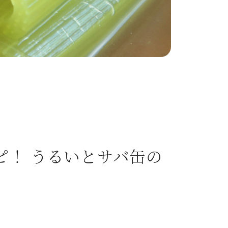
ピ！ うるいとサバ缶の